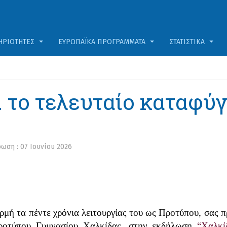
ΗΡΙΌΤΗΤΕΣ
ΕΥΡΩΠΑΪΚΆ ΠΡΟΓΡΆΜΜΑΤΑ
ΣΤΑΤΙΣΤΙΚΆ
. το τελευταίο καταφύγ
ρωση : 07 Ιουνίου 2026
ρμή τα
πέντε χρόνια λειτουργίας του ως Προτύπου, σας π
ροτύπου Γυμνασίου Χαλκίδας, στην εκδήλωση
“Χαλκί