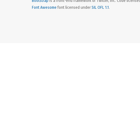
Bootstrap
is a front-end framework of Twitter, Inc. Code licens
Font Awesome
font licensed under
SIL OFL 1.1
.