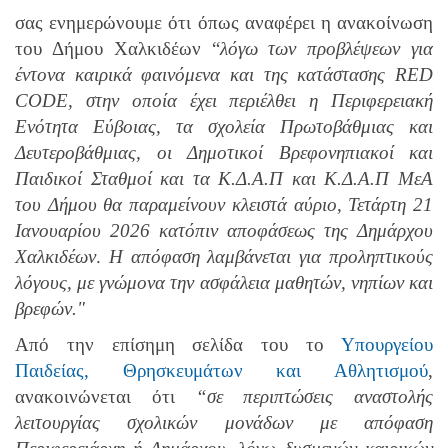
σας ενημερώνουμε ότι όπως αναφέρει η ανακοίνωση
του Δήμου Χαλκιδέων “
λόγω των προβλέψεων για
έντονα καιρικά φαινόμενα και της κατάστασης RED
CODE, στην οποία έχει περιέλθει η Περιφερειακή
Ενότητα Εύβοιας, τα σχολεία Πρωτοβάθμιας και
Δευτεροβάθμιας, οι Δημοτικοί Βρεφονηπιακοί και
Παιδικοί Σταθμοί και τα Κ.Δ.Α.Π και Κ.Δ.Α.Π ΜεΑ
του Δήμου θα παραμείνουν κλειστά αύριο, Τετάρτη 21
Ιανουαρίου 2026
κατόπιν αποφάσεως της Δημάρχου
Χαλκιδέων
.
Η απόφαση λαμβάνεται για προληπτικούς
λόγους, με γνώμονα την ασφάλεια μαθητών, νηπίων και
βρεφών."
Από την επίσημη σελίδα του το
Υπουργείου
Παιδείας, Θρησκευμάτων και Αθλητισμού
,
ανακοινώνεται ότι
“σε περιπτώσεις αναστολής
λειτουργίας σχολικών μονάδων με απόφαση