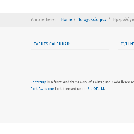
You are here:
Home
Το σχολείο μας
Ημερολόγι
EVENTS CALENDAR:
Ό,ΤΙ 
Bootstrap
is a front-end framework of Twitter, Inc. Code licens
Font Awesome
font licensed under
SIL OFL 1.1
.