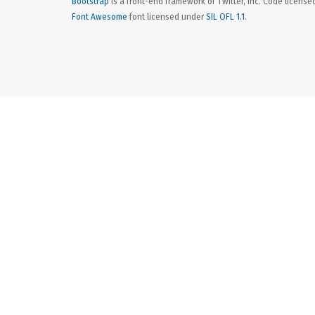
Bootstrap
is a front-end framework of Twitter, Inc. Code licens
Font Awesome
font licensed under
SIL OFL 1.1
.