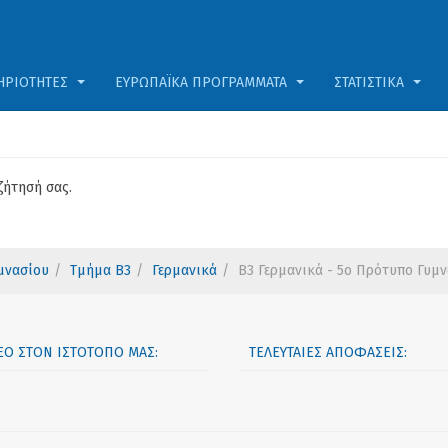
ΗΡΙΌΤΗΤΕΣ
ΕΥΡΩΠΑΪΚΆ ΠΡΟΓΡΆΜΜΑΤΑ
ΣΤΑΤΙΣΤΙΚΆ
ζήτησή σας.
μνασίου
Τμήμα Β3
Γερμανικά
Β3 Γερμανικά - 5ο Πρότυπο Γυμν
ΝΈΟ ΣΤΟΝ ΙΣΤΟΤΌΠΟ ΜΑΣ:
ΤΕΛΕΥΤΑΊΕΣ ΑΠΟΦΆΣΕΙΣ: