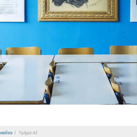
νασίου
Τμήμα Α2