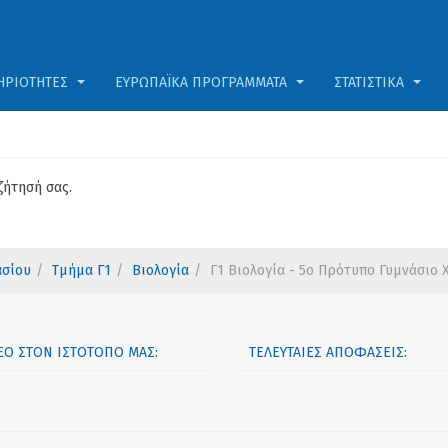
ΗΡΙΌΤΗΤΕΣ
ΕΥΡΩΠΑΪΚΆ ΠΡΟΓΡΆΜΜΑΤΑ
ΣΤΑΤΙΣΤΙΚΆ
ζήτησή σας.
ασίου
Τμήμα Γ1
Βιολογία
Γ1 Βιολογία - 5ο Πρότυπο Γυμνάσιο 
ΝΈΟ ΣΤΟΝ ΙΣΤΟΤΌΠΟ ΜΑΣ:
ΤΕΛΕΥΤΑΊΕΣ ΑΠΟΦΆΣΕΙΣ: