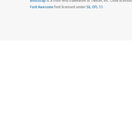
Bootstrap
is a front-end framework of Twitter, Inc. Code licens
Font Awesome
font licensed under
SIL OFL 1.1
.