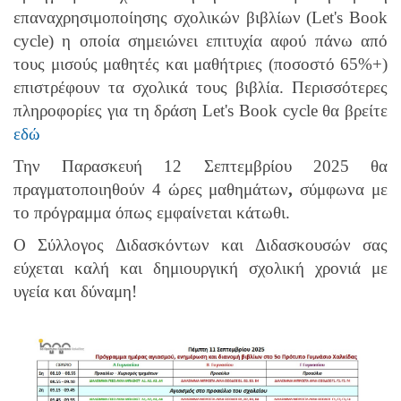
επαναχρησιμοποίησης σχολικών βιβλίων (Let's Book
cycle) η οποία σημειώνει επιτυχία
αφού πάνω από
τους μισούς μαθητές και μαθήτριες
(ποσοστό
65
%+)
επ
ι
στρ
έφουν
τα σχολικά τους βιβλία. Περισσότερες
πληροφορίες για τη δράση Let's Book cycle
θα βρείτε
εδώ
Την Παρασκευή
12 Σεπτεμβρίου 202
5 θα
πραγματοποιηθο
ύν
4 ώρες μαθημάτων
,
σύμφωνα με
το πρόγραμμα όπως εμφαίνεται κάτωθι.
Ο Σύλλογος Διδασκόντων και Διδασκουσών σας
εύχεται καλή και δημιουργική σχολική χρονιά με
υγεία και δύναμη!